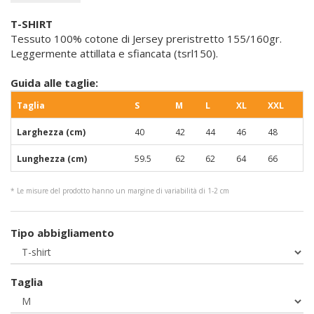
T-SHIRT
Tessuto 100% cotone di Jersey preristretto 155/160gr.
Leggermente attillata e sfiancata (tsrl150).
Guida alle taglie:
Taglia
S
M
L
XL
XXL
Larghezza (cm)
40
42
44
46
48
Lunghezza (cm)
59.5
62
62
64
66
* Le misure del prodotto hanno un margine di variabilità di 1-2 cm
Tipo abbigliamento
Taglia