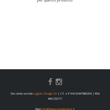
per questo prodotto.
Sito della società
Logistic Design Srl
| C.F. e P.IVA 02447680204 | REA
MN 253717
Mail
info@dapersonalizzare.it