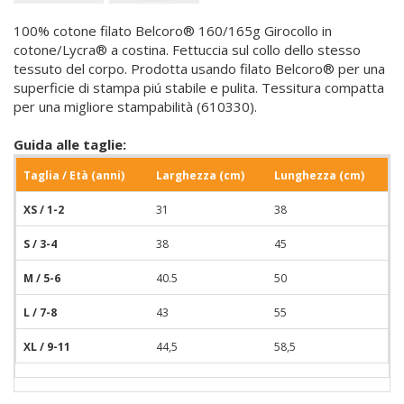
100% cotone filato Belcoro® 160/165g Girocollo in
cotone/Lycra® a costina. Fettuccia sul collo dello stesso
tessuto del corpo. Prodotta usando filato Belcoro® per una
superficie di stampa piú stabile e pulita. Tessitura compatta
per una migliore stampabilità (610330).
Guida alle taglie:
Taglia / Età (anni)
Larghezza (cm)
Lunghezza (cm)
XS / 1-2
31
38
S / 3-4
38
45
M / 5-6
40.5
50
L / 7-8
43
55
XL / 9-11
44,5
58,5