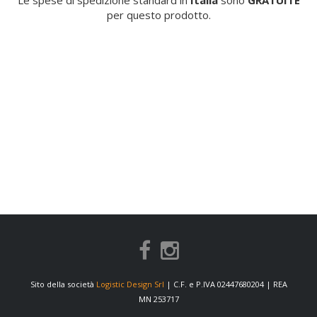
Le spese di spedizione standard in
Italia
sono
GRATUITE
per questo prodotto.
Sito della società
Logistic Design Srl
| C.F. e P.IVA 02447680204 | REA
MN 253717