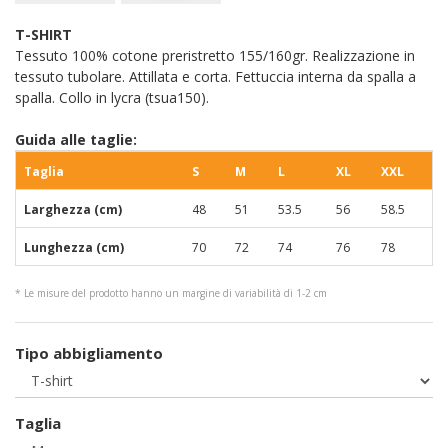
T-SHIRT
Tessuto 100% cotone preristretto 155/160gr. Realizzazione in
tessuto tubolare. Attillata e corta. Fettuccia interna da spalla a
spalla. Collo in lycra (tsua150).
Guida alle taglie:
Taglia
S
M
L
XL
XXL
Larghezza (cm)
48
51
53.5
56
58.5
Lunghezza (cm)
70
72
74
76
78
* Le misure del prodotto hanno un margine di variabilità di 1-2 cm
Tipo abbigliamento
Taglia