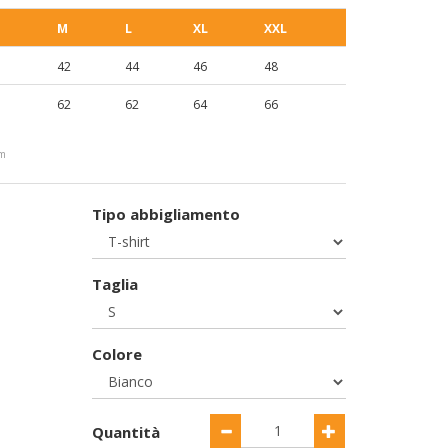
M
L
XL
XXL
42
44
46
48
62
62
64
66
cm
Tipo abbigliamento
Taglia
Colore
Quantità