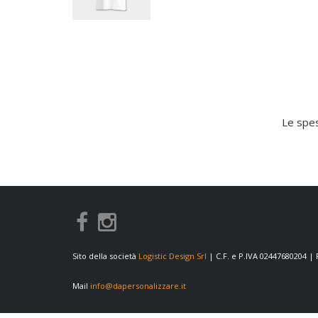
Le spes
Sito della società
Logistic Design Srl
| C.F. e P.IVA 02447680204 |
Mail
info@dapersonalizzare.it