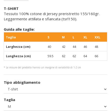
T-SHIRT
Tessuto 100% cotone di Jersey preristretto 155/160gr.
Leggermente attillata e sfiancata (tsrl150).
Guida alle taglie:
Taglia
S
M
L
XL
XXL
Larghezza (cm)
40
42
44
46
48
Lunghezza (cm)
59.5
62
62
64
66
* Le misure del prodotto hanno un margine di variabilità di 1-2 cm
Tipo abbigliamento
Taglia