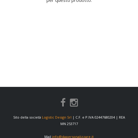
per questo prodotto.
Sito della società
Logistic Design Srl
| C.F. e P.IVA 02447680204 | REA
MN 253717
Mail
info@dapersonalizzare.it