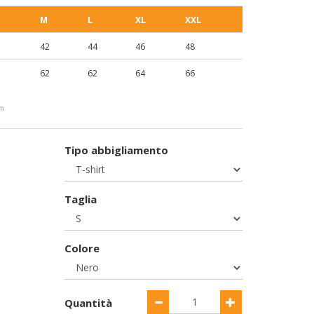
M
L
XL
XXL
42
44
46
48
62
62
64
66
cm
Tipo abbigliamento
Taglia
Colore
Quantità