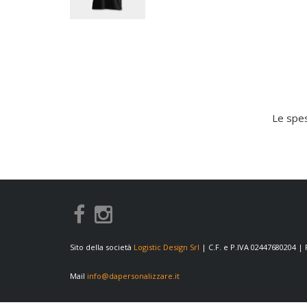
Le spes
Sito della società
Logistic Design Srl
| C.F. e P.IVA 02447680204 |
Mail
info@dapersonalizzare.it