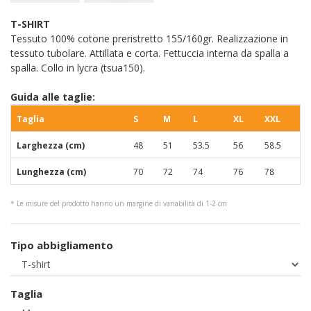
T-SHIRT
Tessuto 100% cotone preristretto 155/160gr. Realizzazione in
tessuto tubolare. Attillata e corta. Fettuccia interna da spalla a
spalla. Collo in lycra (tsua150).
Guida alle taglie:
Taglia
S
M
L
XL
XXL
Larghezza (cm)
48
51
53.5
56
58.5
Lunghezza (cm)
70
72
74
76
78
* Le misure del prodotto hanno un margine di variabilità di 1-2 cm
Tipo abbigliamento
Taglia