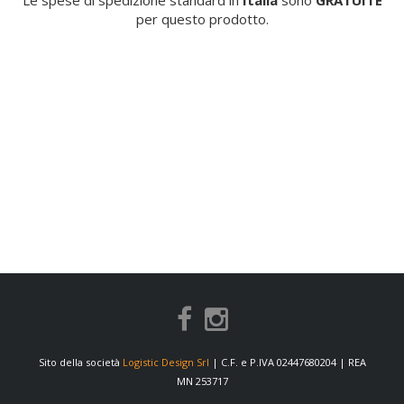
Le spese di spedizione standard in
Italia
sono
GRATUITE
per questo prodotto.
Sito della società
Logistic Design Srl
| C.F. e P.IVA 02447680204 | REA
MN 253717