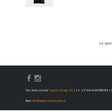
Le spes
Sito della società
Logistic Design Srl
| C.F. e P.IVA 02447680204 |
Mail
info@dapersonalizzare.it