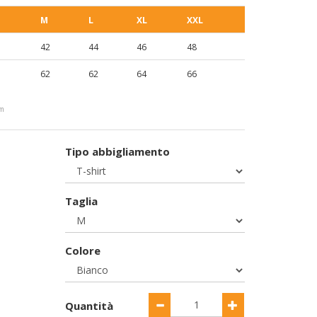
M
L
XL
XXL
42
44
46
48
62
62
64
66
cm
Tipo abbigliamento
Taglia
Colore
Quantità