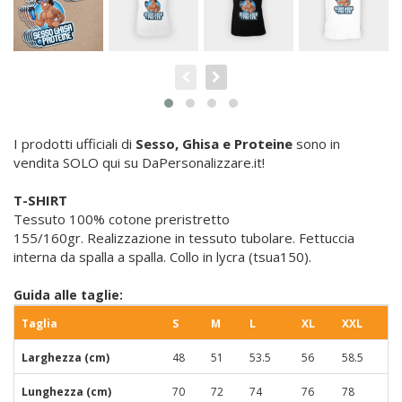
I prodotti ufficiali di
Sesso, Ghisa e Proteine
sono in
vendita SOLO qui su DaPersonalizzare.it!
T-SHIRT
Tessuto 100% cotone preristretto
155/160gr. Realizzazione in tessuto tubolare. Fettuccia
interna da spalla a spalla. Collo in lycra (tsua150).
Guida alle taglie:
Taglia
S
M
L
XL
XXL
Larghezza (cm)
48
51
53.5
56
58.5
Lunghezza (cm)
70
72
74
76
78