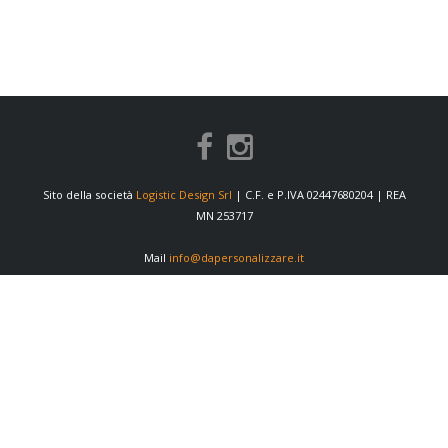
Sito della società
Logistic Design Srl
| C.F. e P.IVA 02447680204 | REA
MN 253717
Mail
info@dapersonalizzare.it
INFORMAZIONI
Condizioni di vendita
Privacy Policy
Cookie Policy
Preferenze cookie