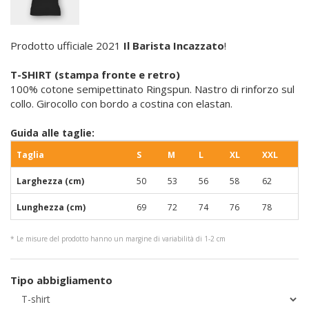
Prodotto ufficiale 2021
Il Barista Incazzato
!
T-SHIRT (stampa fronte e retro)
100% cotone semipettinato Ringspun. Nastro di rinforzo sul
collo. Girocollo con bordo a costina con elastan.
Guida alle taglie:
Taglia
S
M
L
XL
XXL
Larghezza (cm)
50
53
56
58
62
Lunghezza (cm)
69
72
74
76
78
* Le misure del prodotto hanno un margine di variabilità di 1-2 cm
Tipo abbigliamento