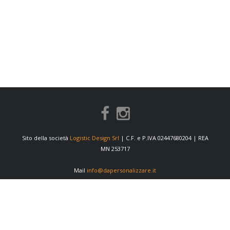
Sito della società
Logistic Design Srl
| C.F. e P.IVA 02447680204 | REA
MN 253717
Mail
info@dapersonalizzare.it
INFORMAZIONI
Condizioni di vendita