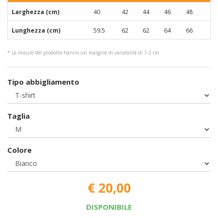
Larghezza (cm)
40
42
44
46
48
Lunghezza (cm)
59.5
62
62
64
66
* Le misure del prodotto hanno un margine di variabilità di 1-2 cm
Tipo abbigliamento
Taglia
Colore
€ 20,00
DISPONIBILE