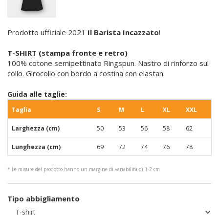
Prodotto ufficiale 2021
Il Barista Incazzato
!
T-SHIRT (stampa fronte e retro)
100% cotone semipettinato Ringspun. Nastro di rinforzo sul
collo. Girocollo con bordo a costina con elastan.
Guida alle taglie:
Taglia
S
M
L
XL
XXL
Larghezza (cm)
50
53
56
58
62
Lunghezza (cm)
69
72
74
76
78
* Le misure del prodotto hanno un margine di variabilità di 1-2 cm
Tipo abbigliamento