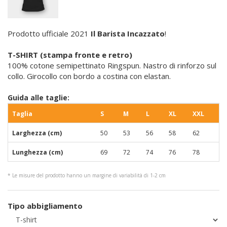
Prodotto ufficiale 2021
Il Barista Incazzato
!
T-SHIRT (stampa fronte e retro)
100% cotone semipettinato Ringspun. Nastro di rinforzo sul
collo. Girocollo con bordo a costina con elastan.
Guida alle taglie:
Taglia
S
M
L
XL
XXL
Larghezza (cm)
50
53
56
58
62
Lunghezza (cm)
69
72
74
76
78
* Le misure del prodotto hanno un margine di variabilità di 1-2 cm
Tipo abbigliamento