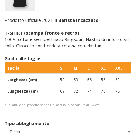
Prodotto ufficiale 2021
Il Barista Incazzato
!
T-SHIRT (stampa fronte e retro)
100% cotone semipettinato Ringspun. Nastro di rinforzo sul
collo. Girocollo con bordo a costina con elastan.
Guida alle taglie:
Taglia
S
M
L
XL
XXL
Larghezza (cm)
50
53
56
58
62
Lunghezza (cm)
69
72
74
76
78
* Le misure del prodotto hanno un margine di variabilità di 1-2 cm
Tipo abbigliamento