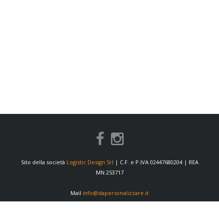
Sito della società
Logistic Design Srl
| C.F. e P.IVA 02447680204 | REA
MN 253717
Mail
info@dapersonalizzare.it