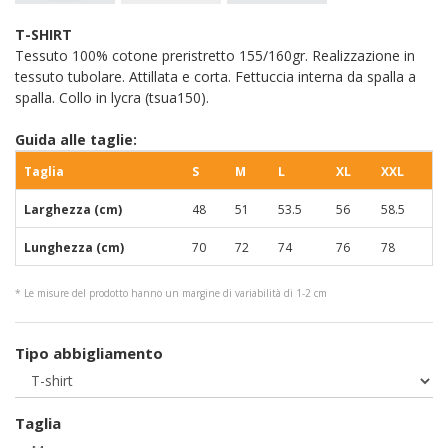
T-SHIRT
Tessuto 100% cotone preristretto 155/160gr. Realizzazione in
tessuto tubolare. Attillata e corta. Fettuccia interna da spalla a
spalla. Collo in lycra (tsua150).
Guida alle taglie:
Taglia
S
M
L
XL
XXL
Larghezza (cm)
48
51
53.5
56
58.5
Lunghezza (cm)
70
72
74
76
78
* Le misure del prodotto hanno un margine di variabilità di 1-2 cm
Tipo abbigliamento
Taglia