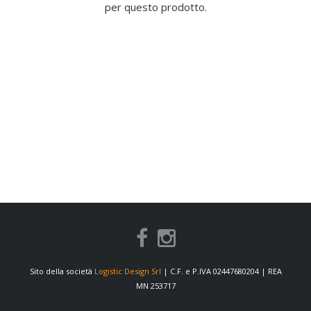
per questo prodotto.
Sito della società
Logistic Design Srl
| C.F. e P.IVA 02447680204 | REA
MN 253717