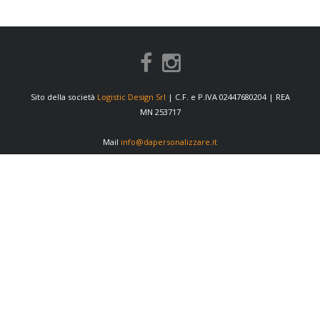
Sito della società
Logistic Design Srl
| C.F. e P.IVA 02447680204 | REA
MN 253717
Mail
info@dapersonalizzare.it
INFORMAZIONI
Condizioni di vendita
Privacy Policy
Cookie Policy
Preferenze cookie
Informativa fornitori