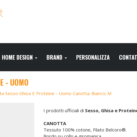
HOME DESIGN
BRAND
PERSONALIZZA
CONTAT
E - UOMO
ta Sesso Ghisa E Proteine - Uomo Canotta; Bianco; M
I prodotti ufficiali di
Sesso, Ghisa e Protein
CANOTTA
Tessuto 100% cotone, Filato Belcoro®.
Bordo su collo e giromanica.