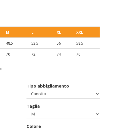
M
L
XL
XXL
48.5
53.5
56
58.5
70
72
74
76
cm
Tipo abbigliamento
Taglia
Colore