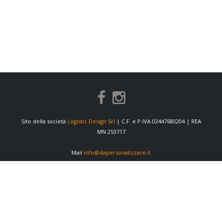
Sito della società
Logistic Design Srl
| C.F. e P.IVA 02447680204 | REA
MN 253717
Mail
info@dapersonalizzare.it
INFORMAZIONI
Condizioni di vendita
Privacy Policy