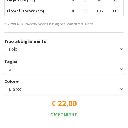
Larghezza (cm)
81
86
91
96
Circonf. Torace (cm)
91
98
106
115
* Le misure del prodotto hanno un margine di variabilità di 1-2 cm
Tipo abbigliamento
Taglia
Colore
€ 22,00
DISPONIBILE