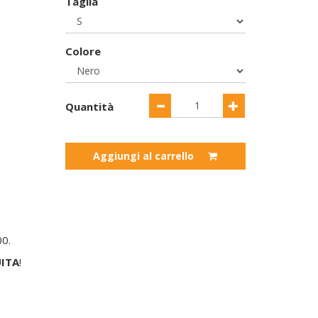
Taglia
Colore
Quantità
Aggiungi al carrello
00.
ITA
!