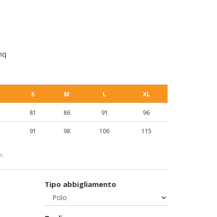
mq
S
M
L
XL
81
86
91
96
91
98
106
115
cm
Tipo abbigliamento