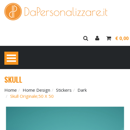
€ 0,00
SKULL
Home
Home Design
Stickers
Dark
Skull Originale;50 X 50