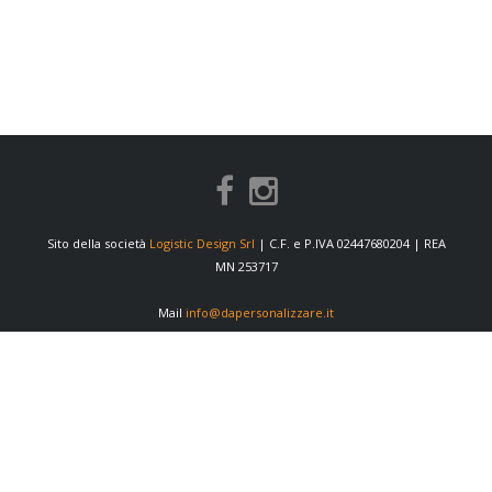
Sito della società
Logistic Design Srl
| C.F. e P.IVA 02447680204 | REA
MN 253717
Mail
info@dapersonalizzare.it
INFORMAZIONI
Condizioni di vendita
Privacy Policy
Cookie Policy