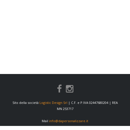
Sito della società
Logistic Design Srl
| C.F. e P.IVA 02447680204 | REA
MN 253717
Mail
info@dapersonalizzare.it