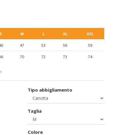
S
M
L
XL
XXL
46
47
53
56
59
66
70
72
73
74
cm
Tipo abbigliamento
Taglia
Colore