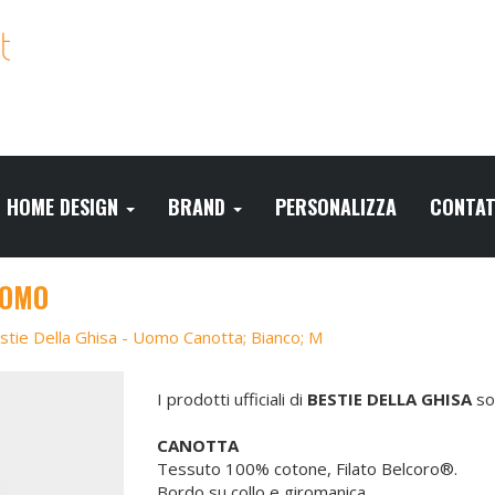
HOME DESIGN
BRAND
PERSONALIZZA
CONTAT
UOMO
stie Della Ghisa - Uomo Canotta; Bianco; M
I prodotti ufficiali di
BESTIE DELLA GHISA
son
CANOTTA
Tessuto 100% cotone, Filato Belcoro®.
Bordo su collo e giromanica.