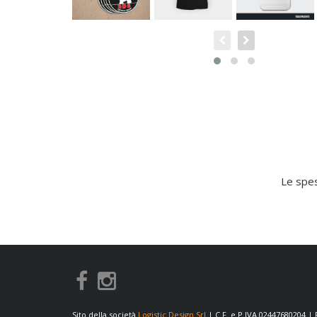
Le spes
Sito della società
Logistic Design Srl
| C.F. e P.IVA 02447680204 |