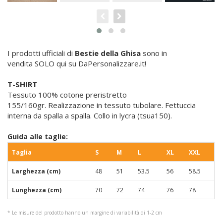
I prodotti ufficiali di
Bestie della Ghisa
sono in
vendita SOLO qui su DaPersonalizzare.it!
T-SHIRT
Tessuto 100% cotone preristretto
155/160gr. Realizzazione in tessuto tubolare. Fettuccia
interna da spalla a spalla. Collo in lycra (tsua150).
Guida alle taglie:
Taglia
S
M
L
XL
XXL
Larghezza (cm)
48
51
53.5
56
58.5
Lunghezza (cm)
70
72
74
76
78
* Le misure del prodotto hanno un margine di variabilità di 1-2 cm